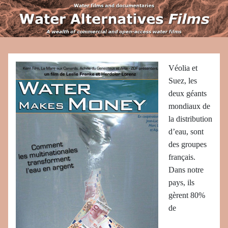
Véolia et
Suez, les
deux géants
mondiaux de
la distribution
d’eau, sont
des groupes
français.
Dans notre
pays, ils
gèrent 80%
de