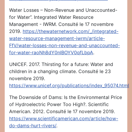
Water Losses – Non-Revenue and Unaccounted-
for Water”. Integrated Water Resource
Management - IWRM. Consulté le 17 novembre
2019.
https://thewaternetwork.com/_/integrated-
water-resource-management-iwrm/article-
FfV/water-losses-non-revenue-and-unaccounted-
for-water-raoNh8dY0nlBOYV0qfLbpA
.
UNICEF. 2017. Thirsting for a future: Water and
children in a changing climate. Consulté le 23
novembre 2019.
https://www.unicef.org/publications/index_95074.html
The Downside of Dams: Is the Environmental Price
of Hydroelectric Power Too High?. Scientific
American. 2012. Consulté le 17 novembre 2019.
https://www.scientificamerican.com/article/how-
do-dams-hurt-rivers/
.