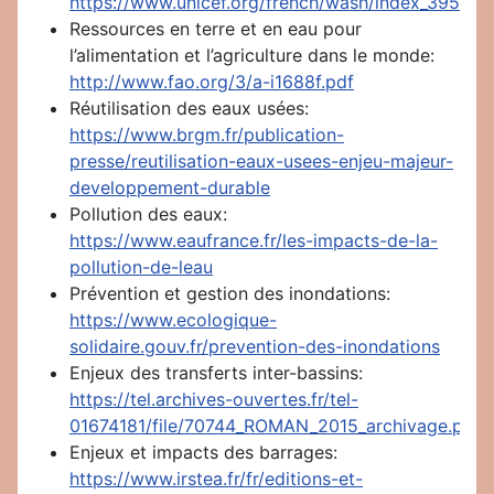
https://www.unicef.org/french/wash/index_3951.ht
Ressources en terre et en eau pour
l’alimentation et l’agriculture dans le monde:
http://www.fao.org/3/a-i1688f.pdf
Réutilisation des eaux usées:
https://www.brgm.fr/publication-
presse/reutilisation-eaux-usees-enjeu-majeur-
developpement-durable
Pollution des eaux:
https://www.eaufrance.fr/les-impacts-de-la-
pollution-de-leau
Prévention et gestion des inondations:
https://www.ecologique-
solidaire.gouv.fr/prevention-des-inondations
Enjeux des transferts inter-bassins:
https://tel.archives-ouvertes.fr/tel-
01674181/file/70744_ROMAN_2015_archivage.pdf
Enjeux et impacts des barrages:
https://www.irstea.fr/fr/editions-et-