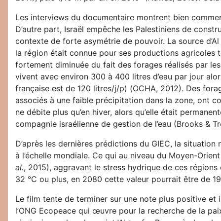
Les interviews du documentaire montrent bien comment l
D’autre part, Israël empêche les Palestiniens de constru
contexte de forte asymétrie de pouvoir. La source d’Al 
la région était connue pour ses productions agricoles tel
fortement diminuée du fait des forages réalisés par les c
vivent avec environ 300 à 400 litres d’eau par jour alo
française est de 120 litres/j/p) (OCHA, 2012). Des fora
associés à une faible précipitation dans la zone, ont c
ne débite plus qu’en hiver, alors qu’elle était permanent
compagnie israélienne de gestion de l’eau (Brooks & Tro
D’après les dernières prédictions du GIEC, la situation
à l’échelle mondiale. Ce qui au niveau du Moyen-Orien
al.
, 2015), aggravant le stress hydrique de ces régions e
32 °C ou plus, en 2080 cette valeur pourrait être de 1
Le film tente de terminer sur une note plus positive et 
l’ONG Ecopeace qui œuvre pour la recherche de la paix à