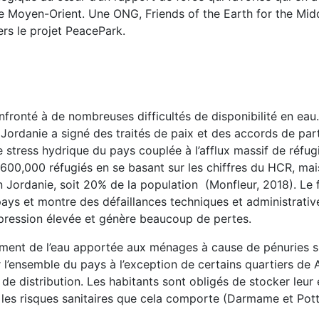
le Moyen-Orient. Une ONG, Friends of the Earth for the Mid
vers le projet PeacePark.
fronté à de nombreuses difficultés de disponibilité en eau.
a Jordanie a signé des traités de paix et des accords de part
e stress hydrique du pays couplée à l’afflux massif de réfu
 de 600,000 réfugiés en se basant sur les chiffres du HCR,
n Jordanie, soit 20% de la population (Monfleur, 2018). Le 
 pays et montre des défaillances techniques et administrativ
e pression élevée et génère beaucoup de pertes.
nement de l’eau apportée aux ménages à cause de pénuries s
r l’ensemble du pays à l’exception de certains quartiers de 
de distribution. Les habitants sont obligés de stocker leur
s les risques sanitaires que cela comporte (Darmame et Pott