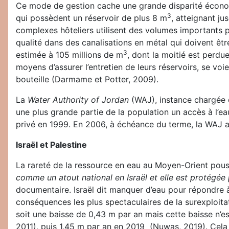
Ce mode de gestion cache une grande disparité économ
3
qui possèdent un réservoir de plus 8 m
, atteignant ju
complexes hôteliers utilisent des volumes importants p
qualité dans des canalisations en métal qui doivent ê
3
estimée à 105 millions de m
, dont la moitié est perdu
moyens d’assurer l’entretien de leurs réservoirs, se voi
bouteille (Darmame et Potter, 2009).
La
Water Authority of Jordan
(WAJ), instance chargée de
une plus grande partie de la population un accès à l’ea
privé en 1999. En 2006, à échéance du terme, la WAJ ad
Israël et Palestine
La rareté de la ressource en eau au Moyen-Orient pouss
comme un atout national en Israël et elle est protégée p
documentaire. Israël dit manquer d’eau pour répondre à 
conséquences les plus spectaculaires de la surexploitat
soit une baisse de 0,43 m par an mais cette baisse n’e
2011), puis 1,45 m par an en 2019 (Nuwas, 2019). Cela s