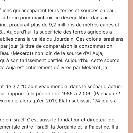
liens qui accaparent leurs terres et sources en eau.
e la force pour maintenir ce déséquilibre, dans un
ine, procurait plus de 9,2 millions de mètres cubes et
). Aujourd’hui, la superficie des terres agricoles a
tablies dans la vallée du Jourdain. Ces colons israéliens
au par jour (à titre de comparaison la consommation
’eau (Mekerot) non loin de la source d’Al Auja,
qu’à son tarissement partiel. Aujourd’hui cette source
e de Auja est entièrement délivrée par Mekerot, la
ent de 3,7 °C au niveau mondial dans le scénario actuel
C par rapport à la période de 1985 à 2006 (Pachauri
et
exemple, alors qu'en 2017, Elath subissait 174 jours à
 en Israël. C’est aussi le fondateur et directeur de
ale entre l’Israël, la Jordanie et la Palestine. Il a