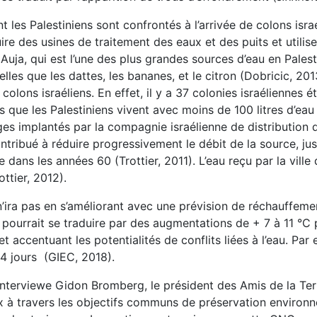
es Palestiniens sont confrontés à l’arrivée de colons israé
ire des usines de traitement des eaux et des puits et utilis
Auja, qui est l’une des plus grandes sources d’eau en Palest
les que les dattes, les bananes, et le citron (Dobricic, 2013
olons israéliens. En effet, il y a 37 colonies israéliennes é
rs que les Palestiniens vivent avec moins de 100 litres d’e
ges implantés par la compagnie israélienne de distribution d
ontribué à réduire progressivement le débit de la source, jus
e dans les années 60 (Trottier, 2011). L’eau reçu par la vill
ttier, 2012).
 n’ira pas en s’améliorant avec une prévision de réchauffem
t pourrait se traduire par des augmentations de + 7 à 11 °
t accentuant les potentialités de conflits liées à l’eau. Par 
94 jours (GIEC, 2018).
interviewe Gidon Bromberg, le président des Amis de la Terre
 travers les objectifs communs de préservation environnement