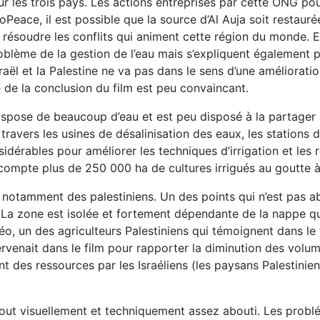
ur les trois pays. Les actions entreprises par cette ONG pour
oPeace, il est possible que la source d’Al Auja soit restau
ésoudre les conflits qui animent cette région du monde. En 
blème de la gestion de l’eau mais s’expliquent également par
raël et la Palestine ne va pas dans le sens d’une améliorat
me de la conclusion du film est peu convaincant.
pose de beaucoup d’eau et est peu disposé à la partager a
ravers les usines de désalinisation des eaux, les stations d
idérables pour améliorer les techniques d’irrigation et le
 compte plus de 250 000 ha de cultures irrigués au goutte 
t notamment des palestiniens. Un des points qui n’est pas a
La zone est isolée et fortement dépendante de la nappe qui 
o, un des agriculteurs Palestiniens qui témoignent dans le 
tervenait dans le film pour rapporter la diminution des volum
t des ressources par les Israéliens (les paysans Palestinien
 tout visuellement et techniquement assez abouti. Les pro