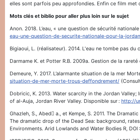
elles sont parfois peu approfondies. Enfin ce film met 
Mots clés et biblio pour aller plus loin sur le sujet
Anon. 2018. L’eau, « une question de sécurité nationale 
eau-une-question-de-securite-nationale-pour-la-jorda
Bigiaoui, L. (réalisateur). 2014. L'eau ne tombe pas du c
Darmame K. et Potter R.B. 2009a. Gestion de la rareté d
Demeure, Y. 2017. L’alarmante situation de la mer Morte
situation-de-mer-morte-trous-deffondrement/
(Consult
Dobricic, K. 2013. Water scarcity in the Jordan Valley; 
of al-Auja, Jordan River Valley. Disponible sur :
http://
Ghazleh, S., Abed ِa., et Kempe, S. 2011. The Dramatic
The dramatic drop of the Dead Sea: background, rates, 
Environments. Arid Lowlands and Water Bodies R, DOI 