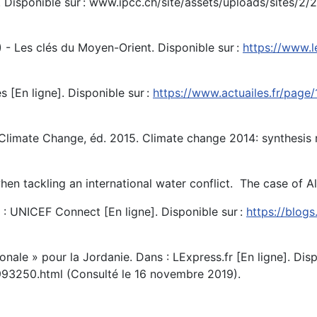
 Disponible sur : www.ipcc.ch/site/assets/uploads/sites/2
) - Les clés du Moyen-Orient. Disponible sur :
https://www.l
 [En ligne]. Disponible sur :
https://www.actuailes.fr/pag
 Climate Change, éd. 2015. Climate change 2014: synthesis 
when tackling an international water conflict. The case of A
 : UNICEF Connect [En ligne]. Disponible sur :
https://blog
ionale » pour la Jordanie. Dans : LExpress.fr [En ligne]. Di
1993250.html (Consulté le 16 novembre 2019).