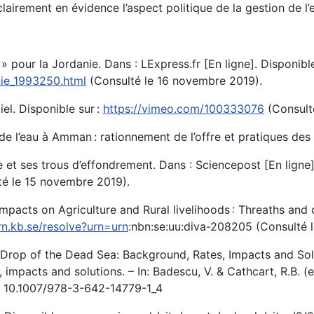
clairement en évidence l’aspect politique de la gestion de l
» pour la Jordanie. Dans : LExpress.fr [En ligne]. Disponible
nie_1993250.html
(Consulté le 16 novembre 2019).
iel. Disponible sur :
https://vimeo.com/100333076
(Consult
e l’eau à Amman : rationnement de l’offre et pratiques des 
 et ses trous d’effondrement. Dans : Sciencepost [En ligne]
é le 15 novembre 2019).
Impacts on Agriculture and Rural livelihoods : Threaths and 
urn.kb.se/resolve?urn=urn
:nbn:se:uu:diva-208205 (Consulté 
 Drop of the Dead Sea: Background, Rates, Impacts and Solu
impacts and solutions. – In: Badescu, V. & Cathcart, R.B. 
: 10.1007/978-3-642-14779-1_4