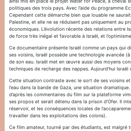
ainsi mis en place le projet Water for Peace, à cheval s
politiques des trois pays. Avec l’aide du programme Ec
Cependant cette démarche bien que louable ne saurait r
Palestine, et elle ne se réduisent pas uniquement au pro
économiques. L’évolution récente des relations entre Is
de force très inégal et favorable à Israël, et l’optimis
Ce documentaire présente Israël comme un pays qui dis
ses voisins, Israël possède une technologie avancée (à t
de son eau. Israël met en œuvre aussi des moyens cons
techniques de recharge des nappes. Aujourd’hui Israël
Cette situation contraste avec le sort de ses voisins e
l’eau dans la bande de Gaza, une situation dramatique. 
d’après les commentaires du film sur la plateforme vimé
ses propos et serait détenu dans la prison d’Ofer. Il in
réservoir, et les conséquences locales de l’accaparemen
travailler dans les exploitations des colons).
Ce film amateur, tourné par des étudiants, est malgré