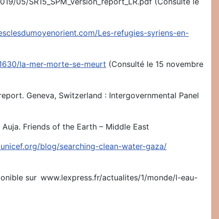
/2019/05/SR15_SPM_version_report_LR.pdf (Consulté le
esclesdumoyenorient.com/Les-refugies-syriens-en-
e/1630/la-mer-morte-se-meurt
(Consulté le 15 novembre
report. Geneva, Switzerland : Intergovernmental Panel
l Auja. Friends of the Earth – Middle East
s.unicef.org/blog/searching-clean-water-gaza/
sponible sur www.lexpress.fr/actualites/1/monde/l-eau-