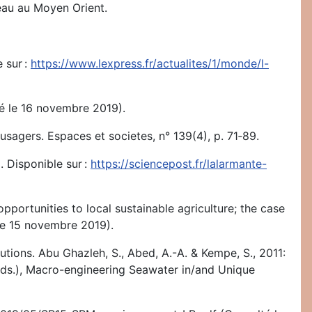
’eau au Moyen Orient.
 sur :
https://www.lexpress.fr/actualites/1/monde/l-
é le 16 novembre 2019).
usagers. Espaces et societes, n° 139(4), p. 71‑89.
. Disponible sur :
https://sciencepost.fr/lalarmante-
opportunities to local sustainable agriculture; the case
le 15 novembre 2019).
tions. Abu Ghazleh, S., Abed, A.-A. & Kempe, S., 2011:
(eds.), Macro-engineering Seawater in/and Unique