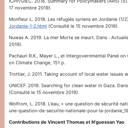
ICPP/GIEC. 2018. Summary for Policymakers (AR5) (5).
17 novembre 2019).
Monfleur L. 2018. Les réfugiés syriens en Jordanie (1/2
Jordanie-1-2.html
(Consulté le 15 novembre 2019).
Nuwas A. 2019. La mer Morte se meurt. Dans : Actuailes
2019).
Pachauri R.K., Mayer L., et Intergovernmental Panel on
on Climate Change, 151 p.
Trottier, J. 2011. Taking account of local water issues 
UNICEF. 2019. Searching for clean water in Gaza. Dans
(Consulté le 15 novembre 2019).
Wolfrom, L. 2018. L’eau, « une question de sécurité nat
une-question-de-securite-nationale-pour-la-jordanie_
Contributions de Vincent Thomas et N'guessan Yao