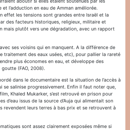
raient aboutir si elles étaient soutenues par les
rée et l’adduction en eau de Amman améliorée.
effet les tensions sont grandes entre Israël et la
 des facteurs historiques, religieux, militaire et
ion mais plutôt vers une dégradation, avec un rapport
vec ses voisins qui en manquent. A la différence de
e traitement des eaux usées, etc), pour pallier la rareté
s rendre plus économes en eau, et développe des
à goutte (FAO, 2008).
bordé dans le documentaire est la situation de l’accès à
se salinise progressivement. Enfin il faut noter que,
film, Khaled Mukarker, s’est retrouvé en prison pour
es d’eau issus de la source d’Auja qui alimentait son
s revendent leurs terres à bas prix et se retrouvent à
blématiques sont assez clairement exposées même si