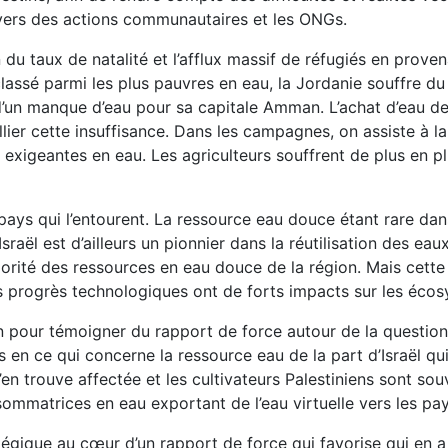
vers des actions communautaires et les ONGs.
 du taux de natalité et l’afflux massif de réfugiés en proven
lassé parmi les plus pauvres en eau, la Jordanie souffre du
’un manque d’eau pour sa capitale Amman. L’achat d’eau de 
lier cette insuffisance. Dans les campagnes, on assiste à la d
et exigeantes en eau. Les agriculteurs souffrent de plus en 
pays qui l’entourent. La ressource eau douce étant rare dan
raël est d’ailleurs un pionnier dans la réutilisation des eau
majorité des ressources en eau douce de la région. Mais cette 
 progrès technologiques ont de forts impacts sur les écosy
ien pour témoigner du rapport de force autour de la question 
s en ce qui concerne la ressource eau de la part d’Israël qui
’en trouve affectée et les cultivateurs Palestiniens sont sou
mmatrices en eau exportant de l’eau virtuelle vers les pay
tégique au cœur d’un rapport de force qui favorise qui en a