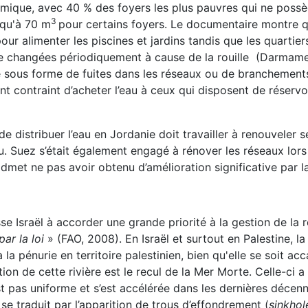
ique, avec 40 % des foyers les plus pauvres qui ne possè
3
squ'à 70 m
pour certains foyers. Le documentaire montre que 
our alimenter les piscines et jardins tandis que les quarti
tre changées périodiquement à cause de la rouille (Darmame
e sous forme de fuites dans les réseaux ou de branchements i
ent contraint d’acheter l’eau à ceux qui disposent de réservo
 distribuer l’eau en Jordanie doit travailler à renouveler ses
u. Suez s’était également engagé à rénover les réseaux lors
met ne pas avoir obtenu d’amélioration significative par l
e Israël à accorder une grande priorité à la gestion de la 
ar la loi
» (FAO, 2008). En Israël et surtout en Palestine, 
la pénurie en territoire palestinien, bien qu'elle se soit ac
ion de cette rivière est le recul de la Mer Morte. Celle-ci 
st pas uniforme et s’est accélérée dans les dernières déce
e traduit par l’apparition de trous d’effondrement (
sinkhol