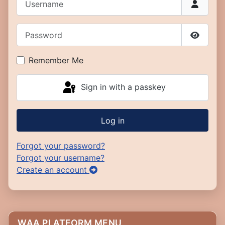
Password
Show P
Remember Me
Sign in with a passkey
Log in
Forgot your password?
Forgot your username?
Create an account
WAA PLATFORM MENU