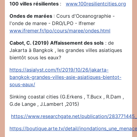
100 villes résilientes
:
www.
100resilientcities
.org
Ondes de marées
: Cours d'Oceanographie -
l'onde de maree - DRO/LPO - Ifremer
www.ifremer.fr/lpo/cours/maree/ondes.html
Cabot, C. (2019) Affaissement des sols
: de
Jakarta à Bangkok , les grandes villes asiatiques
bientôt sous les eaux?
https://asialyst.com/fr/2019/10/26/jakarta-
bangkok-grandes-villes-asie-asiatiques-bientot-
sous-eaux/
Sinking coastal cities (G.Erkens , T.Bucx , R.Dam ,
G.de Lange , J.Lambert ,2015)
https://www.researchgate.net/publication/283771445_S
https://boutique.arte.tv/detail/inondations_une_menace