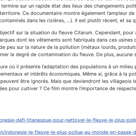
e termine sur un rapide état des lieux des changements pol
territoire. Ce documentaire montre également l’ampleur de la
ontaminés dans les rizières, …). Il est plutôt récent, et sa
ctif sur la situation du fleuve Citarum. Cependant, pour al
rques dont les vêtements sont fabriqués dans ces usines de 
 peu sur la nature de la pollution (métaux lourds, produits 
timer le degré de contamination du fleuve. De plus, aucune 
re où il présente l’adaptation des populations à un milieu p
nnementaux et intérêts économiques. Même si, grâce à la pol
peuvent être ignorés. Mais que deviendront les villageois le
ées pour cultiver ? Ce film montre l’importance de respecte
ie-defi-titanesque-pour-nettoyer-le-fleuve-le-plus-poll
on/indonesie-le-fleuve-le-plus-pollue-au-monde-en-passe-d