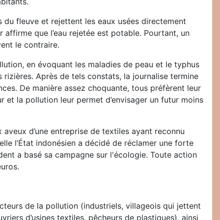
bitants.
s du fleuve et rejettent les eaux usées directement
eur affirme que l’eau rejetée est potable. Pourtant, un
nt le contraire.
ution, en évoquant les maladies de peau et le typhus
rizières. Après de tels constats, la journalise termine
ences. De manière assez choquante, tous préfèrent leur
our et la pollution leur permet d’envisager un futur moins
x aveux d’une entreprise de textiles ayant reconnu
elle l’État indonésien a décidé de réclamer une forte
dent a basé sa campagne sur l'écologie. Toute action
euros.
urs de la pollution (industriels, villageois qui jettent
vriers d’usines textiles, pêcheurs de plastiques), ainsi