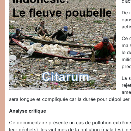
d’ac
De n
dans
acti
Ce d
mais
le d
mili
préc
La s
rej
amen
sera longue et compliquée car la durée pour dépolluer c
Analyse critique
Ce documentaire présente un cas de pollution extrême sou
leur déchets), les victimes de la pollution (malades), c