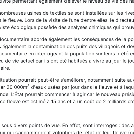
tivité permettant également d’élever le niveau de vie des ha
ombreuses usines de textiles se sont installées sur les rive
 le fleuve. Lors de la visite de l’une d’entre elles, le direct
viste écologique possède des analyses chimiques qui prouve
ocumentaire aborde également les conséquences de la poll
 également la contamination des puits des villageois et des 
ocumentaire en interrogeant la population sur leurs préfér
eu de vie actuel car ils ont été habitués à vivre au jour le j
aire.
ituation pourrait peut-être s'améliorer, notamment suite au
3
eter 20 000m
d'eaux usées par jour dans le fleuve et à laqu
de. L’État pourrait commencer à agir car le nouveau prési
e fleuve est estimé à 15 ans et à un coût de 2 milliards d'
s divers points de vue. En effet, sont interrogés : des acte
eux qui s’accommodent volontiers de l’état de leur fleuve (ou