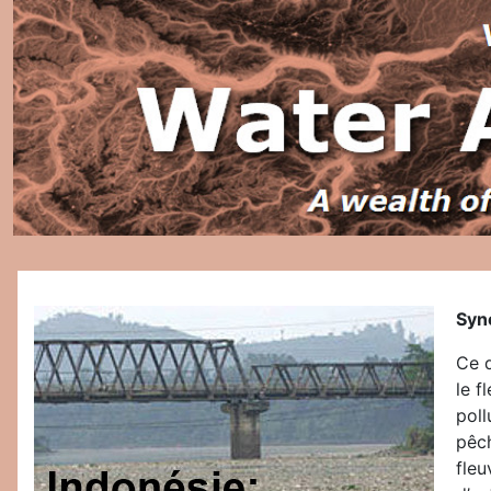
Syn
Ce d
le f
poll
pêch
fleu