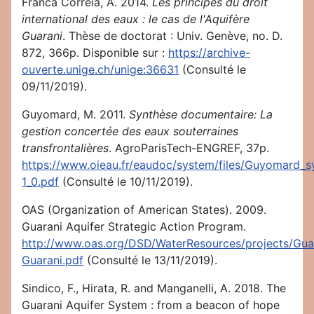
Franca Correia, A. 2014.
Les principes du droit
international des eaux : le cas de l'Aquifère
Guarani
. Thèse de doctorat : Univ. Genève, no. D.
872, 366p. Disponible sur :
https://archive-
ouverte.unige.ch/unige:36631
(Consulté le
09/11/2019).
Guyomard, M. 2011.
Synthèse documentaire: La
gestion concertée des eaux souterraines
transfrontalières
. AgroParisTech-ENGREF, 37p.
https://www.oieau.fr/eaudoc/system/files/Guyomard_sy
1_0.pdf
(Consulté le 10/11/2019).
OAS (Organization of American States). 2009.
Guarani Aquifer Strategic Action Program.
http://www.oas.org/DSD/WaterResources/projects/Gua
Guarani.pdf
(Consulté le 13/11/2019).
Sindico, F., Hirata, R. and Manganelli, A. 2018. The
Guarani Aquifer System : from a beacon of hope