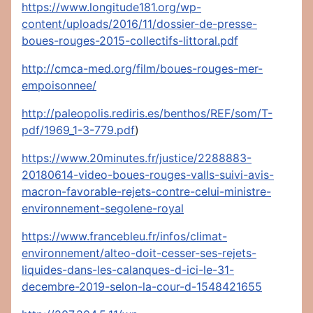
https://www.longitude181.org/wp-
content/uploads/2016/11/dossier-de-presse-
boues-rouges-2015-collectifs-littoral.pdf
http://cmca-med.org/film/boues-rouges-mer-
empoisonnee/
http://paleopolis.rediris.es/benthos/REF/som/T-
pdf/1969_1-3-779.pdf
)
https://www.20minutes.fr/justice/2288883-
20180614-video-boues-rouges-valls-suivi-avis-
macron-favorable-rejets-contre-celui-ministre-
environnement-segolene-royal
https://www.francebleu.fr/infos/climat-
environnement/alteo-doit-cesser-ses-rejets-
liquides-dans-les-calanques-d-ici-le-31-
decembre-2019-selon-la-cour-d-1548421655