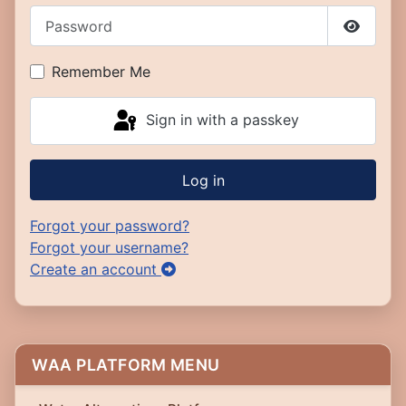
Password
Show P
Remember Me
Sign in with a passkey
Log in
Forgot your password?
Forgot your username?
Create an account
WAA PLATFORM MENU