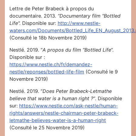
Lettre de Peter Brabeck à propos du
documentaire. 2013.
“Documentary film "Bottled
Life".
Disponible sur:
http://www.nestle-
waters.com/Documents/Bottled_Life_EN_August_2013.
(Consulté le 18b Novembre 2019)
Nestlé. 2019. “
A propos du film “Bottled Life
”.
Disponible sur :
https://www.nestle.ch/fr/demandez-
nestle/reponses/bottled-life-film
(Consulté le 9
Novembre 2019)
Nestlé. 2019. “
Does Peter Brabeck-Letmathe
believe that water is a human right ?”
. Disponible
sur:
https://www.nestle.com/ask-nestle/human-
rights/answers/nestle-chairman-peter-brabeck-
letmathe-believes-water-is-a-human-right
(Consulté le 25 Novembre 2019)