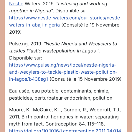
Nestle
Waters. 2019.
“Listening and working
together in Nigeria”
. Disponible sur
https://www.nestle-waters.com/our-stories/nestle-
waters-in-abaji-nigeria
(Consulté le 19 Novembre
2019)
Pulse.ng. 2019.
“Nestle Nigeria and Wecyclers to
tackles Plastic wastepollution in Lagos “.
Disponible sur:
https://www.pulse.ng/news/local/nestle-nigeria-
and-wec
y
lers-to-tackle-plastic-waste-pollution-
in-lagos/b438sg1
(Consulté le 15 Novembre 2019)
Eau usée, eau potable, contaminants, chimie,
pesticides, perturbateur endocrinien, pollution
Moore, K., McGuire, K.I., Gordon, R., Woodruff, T.J.,
2011. Birth control hormones in water: separating
myth from fact. Contraception 84, 115–118.
https://doi.org/10.1016/j.contraception.2011.04.014