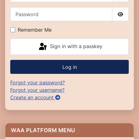
Password
Show P
Remember Me
Sign in with a passkey
Log in
Forgot your password?
Forgot your username?
Create an account
WAA PLATFORM MENU