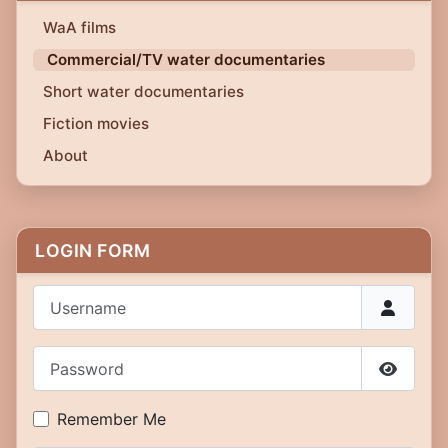
WaA films
Commercial/TV water documentaries
Short water documentaries
Fiction movies
About
LOGIN FORM
Username
Password
Show P
Remember Me