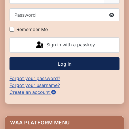
Password
Show P
Remember Me
Sign in with a passkey
Log in
Forgot your password?
Forgot your username?
Create an account
WAA PLATFORM MENU