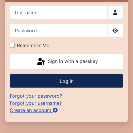
Username
Password
Show P
Remember Me
Sign in with a passkey
Log in
Forgot your password?
Forgot your username?
Create an account