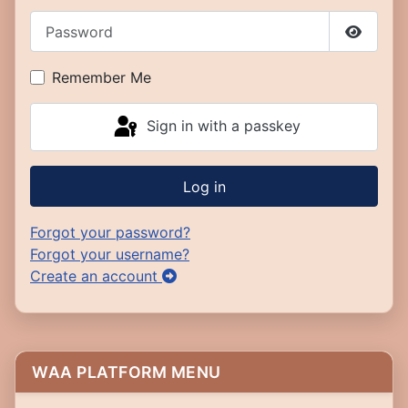
Password
Show P
Remember Me
Sign in with a passkey
Log in
Forgot your password?
Forgot your username?
Create an account
WAA PLATFORM MENU