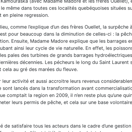
 Kamouraska (avec Madame Madore et les frères Ouellet), e
 le même dans toutes ces localités quebéquoises situées sur
st en pleine regression.
lieu, comme l’explique d’un des frères Ouellet, la surpêche à
 est pour beaucoup dans la diminution de celles-ci : la pêch
tion. Ensuite, Madame Madore explique que les barrages em
ubant ainsi leur cycle de vie naturelle. En effet, les poisson
 les pales des turbines de grands barrages hydroélectriqu
ernières décennies. Les pécheurs le long du Saint Laurent s
t cela au gré des marées du fleuve.
 leur activité et aussi accroitre leurs revenus considerablem
 sont lancés dans la transformation avant commercialisation
e comptait la region en 2009, il n’en reste plus qu’une quinza
eter leurs permis de pêche, et cela sur une base volontaire
 de satisfaire tous les acteurs dans le cadre d’une gestion