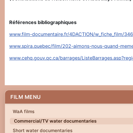
Références bibliographiques
www.film-documentaire.fr/4DACTION/w_fiche_film/346
www.spira.quebec/film/202-aimons-nous-quand-meme
www.cehq.gouv.qc.ca/barrages/ListeBarrages.asp?
FILM MENU
WaA films
Commercial/TV water documentaries
Short water documentaries