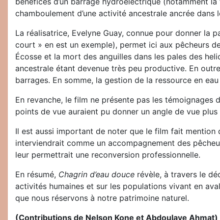
bénéfices d’un barrage hydroélectrique (notamment la four
chamboulement d’une activité ancestrale ancrée dans l
La réalisatrice, Evelyne Guay, connue pour donner la p
court » en est un exemple), permet ici aux pêcheurs de 
Écosse et la mort des anguilles dans les pales des heli
ancestrale étant devenue très peu productive. En outre
barrages. En somme, la gestion de la ressource en eau s
En revanche, le film ne présente pas les témoignages 
points de vue auraient pu donner un angle de vue plus 
Il est aussi important de noter que le film fait mention
interviendrait comme un accompagnement des pêcheurs do
leur permettrait une reconversion professionnelle.
En résumé,
Chagrin d’eau douce
révèle, à travers le dé
activités humaines et sur les populations vivant en aval
que nous réservons à notre patrimoine naturel.
(Contributions de Nelson Kone et Abdoulaye Ahmat)