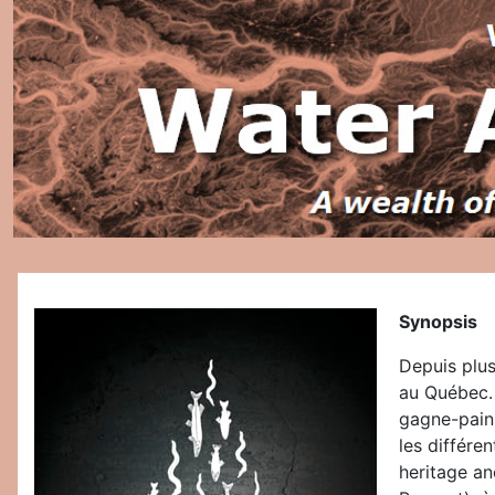
Synopsis
Depuis plus
au Québec. 
gagne-pain 
les différe
heritage an