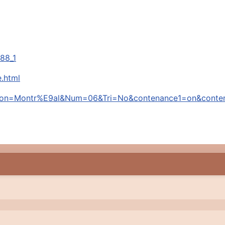
88_1
.html
region=Montr%E9al&Num=06&Tri=No&contenance1=on&cont