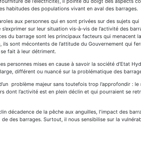
niture de l’électricité), il pointe du doigt des aspects colla
es habitudes des populations vivant en aval des barrages.
aroles aux personnes qui en sont privées sur des sujets qui
s’exprimer sur leur situation vis-à-vis de l’activité des ba
ces du barrage sont les principaux facteurs qui menacent la 
, ils sont mécontents de l’attitude du Gouvernement qui fer
e fait à leur détriment.
des personnes mises en cause à savoir la société d’Etat Hy
large, différent ou nuancé sur la problématique des barrage
 d’un problème majeur sans toutefois trop l’approfondir : le
nt l’activité est en plein déclin et qui pourraient se retr
clin décadence de la pêche aux anguilles, l'impact des barr
 de des barrages. Surtout, il nous sensibilise sur la vulnéra