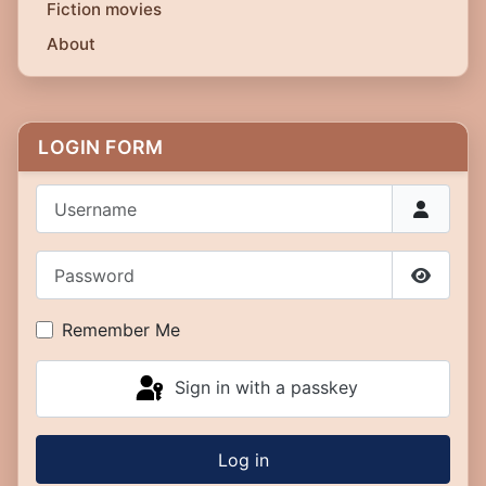
Fiction movies
About
LOGIN FORM
Username
Password
Show P
Remember Me
Sign in with a passkey
Log in