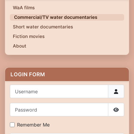
WaA films
Commercial/TV water documentaries
Short water documentaries
Fiction movies
About
LOGIN FORM
Username
Password
Show P
Remember Me