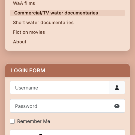
WaA films
Commercial/TV water documentaries
Short water documentaries
Fiction movies
About
LOGIN FORM
Username
Password
Show P
Remember Me