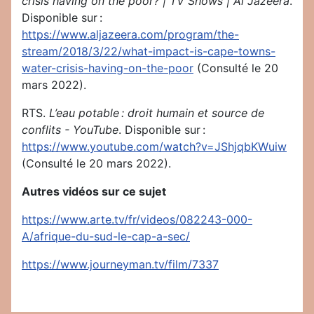
crisis having on the poor?
| TV Shows | Al Jazeera
.
Disponible sur :
https://www.aljazeera.com/program/the-
stream/2018/3/22/what-impact-is-cape-towns-
water-crisis-having-on-the-poor
(Consulté le 20
mars 2022).
RTS.
L’eau potable : droit humain et source de
conflits - YouTube
. Disponible sur :
https://www.youtube.com/watch?v=JShjqbKWuiw
(Consulté le 20 mars 2022).
Autres vidéos sur ce sujet
https://www.arte.tv/fr/videos/082243-000-
A/afrique-du-sud-le-cap-a-sec/
https://www.journeyman.tv/film/7337