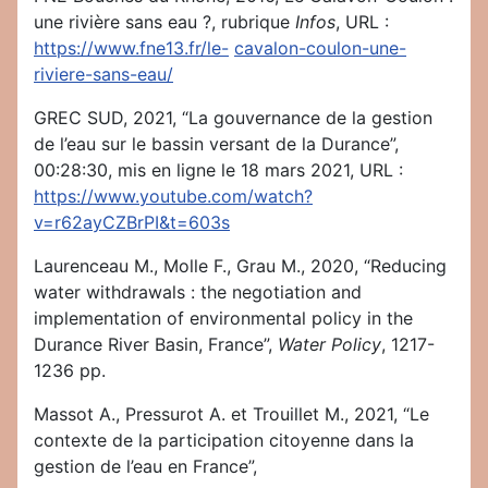
une rivière sans eau ?, rubrique
Infos
, URL :
https://www.fne13.fr/le-
cavalon-coulon-une-
riviere-sans-eau/
GREC SUD, 2021, “La gouvernance de la gestion
de l’eau sur le bassin versant de la Durance”,
00:28:30, mis en ligne le 18 mars 2021, URL :
https://www.youtube.com/watch?
v=r62ayCZBrPI&t=603s
Laurenceau M., Molle F., Grau M., 2020, “Reducing
water withdrawals : the negotiation and
implementation of environmental policy in the
Durance River Basin, France”,
Water Policy
, 1217-
1236 pp.
Massot A., Pressurot A. et Trouillet M., 2021, “Le
contexte de la participation citoyenne dans la
gestion de l’eau en France”,