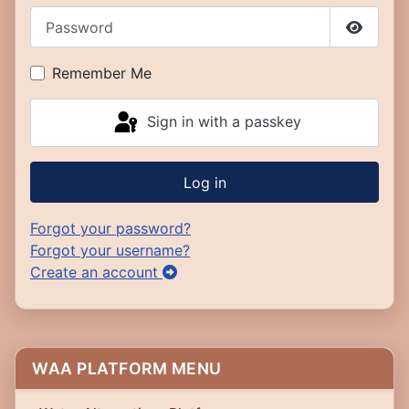
Password
Show P
Remember Me
Sign in with a passkey
Log in
Forgot your password?
Forgot your username?
Create an account
WAA PLATFORM MENU