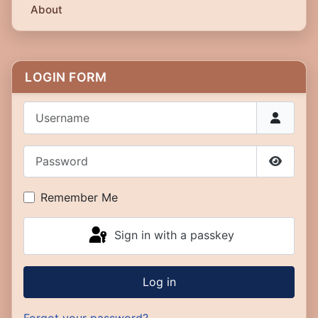
About
LOGIN FORM
Username
Password
Show P
Remember Me
Sign in with a passkey
Log in
Forgot your password?