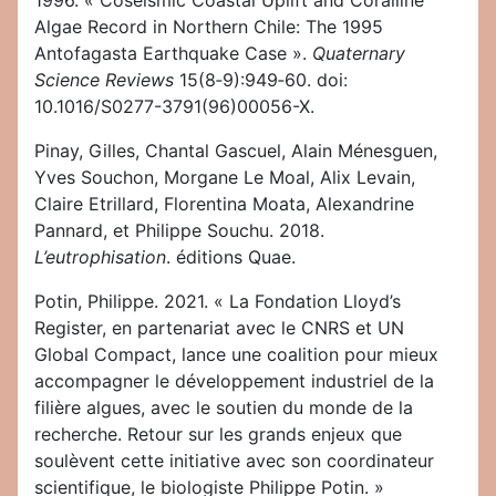
1996. « Coseismic Coastal Uplift and Coralline
Algae Record in Northern Chile: The 1995
Antofagasta Earthquake Case ».
Quaternary
Science Reviews
15(8‑9):949‑60. doi:
10.1016/S0277-3791(96)00056-X.
Pinay, Gilles, Chantal Gascuel, Alain Ménesguen,
Yves Souchon, Morgane Le Moal, Alix Levain,
Claire Etrillard, Florentina Moata, Alexandrine
Pannard, et Philippe Souchu. 2018.
L’eutrophisation
. éditions Quae.
Potin, Philippe. 2021. « La Fondation Lloyd’s
Register, en partenariat avec le CNRS et UN
Global Compact, lance une coalition pour mieux
accompagner le développement industriel de la
filière algues, avec le soutien du monde de la
recherche. Retour sur les grands enjeux que
soulèvent cette initiative avec son coordinateur
scientifique, le biologiste Philippe Potin. »