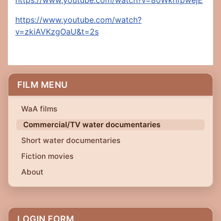
https://www.youtube.com/watch?v=80WknfpwejE
https://www.youtube.com/watch?
v=zkiAVKzgOaU&t=2s
FILM MENU
WaA films
Commercial/TV water documentaries
Short water documentaries
Fiction movies
About
LOGIN FORM