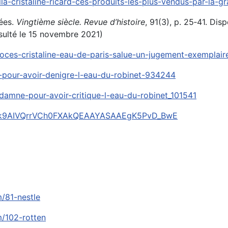
-cristaline-ricard-ces-produits-les-plus-vendus-par-la-
ées.
Vingtième siècle. Revue d’histoire
, 91(3), p. 25‑41. Dis
ulté le 15 novembre 2021)
proces-cristaline-eau-de-paris-salue-un-jugement-exemplair
-pour-avoir-denigre-l-eau-du-robinet-934244
ondamne-pour-avoir-critique-l-eau-du-robinet_101541
FpY-k9AIVQrrVCh0FXAkQEAAYASAAEgK5PvD_BwE
m/81-nestle
m/102-rotten