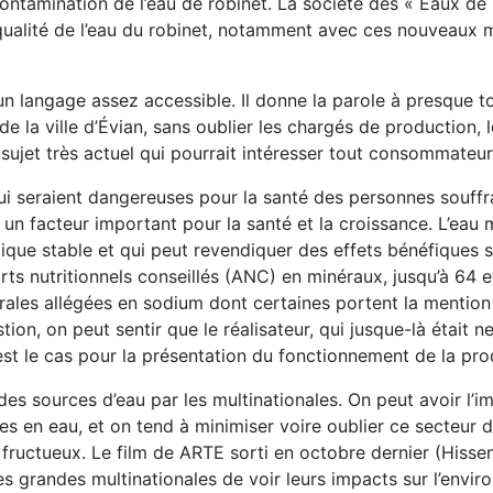
 contamination de l’eau de robinet. La société des « Eaux d
a qualité de l’eau du robinet, notamment avec ces nouveaux 
n langage assez accessible. Il donne la parole à presque tou
 de la ville d’Évian, sans oublier les chargés de production,
 sujet très actuel qui pourrait intéresser tout consommateur
i seraient dangereuses pour la santé des personnes souffran
st un facteur important pour la santé et la croissance. L’eau
ue stable et qui peut revendiquer des effets bénéfiques su
orts nutritionnels conseillés (ANC) en minéraux, jusqu’à 6
nérales allégées en sodium dont certaines portent la mentio
on, on peut sentir que le réalisateur, qui jusque-là était neu
est le cas pour la présentation du fonctionnement de la pro
es sources d’eau par les multinationales. On peut avoir l’i
urces en eau, et on tend à minimiser voire oublier ce secteur
ss fructueux. Le film de ARTE sorti en octobre dernier (His
 grandes multinationales de voir leurs impacts sur l’envir