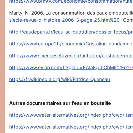
https://www.bfmtv.com/economie/consommation/nutella
Marty, N. 2006. La consommation des eaux embouteill
siecle-revue-d-histoire-2006-3-page-25.htm%20
(Cons
http://eaudeparis.fr/leau-au-quotidien/dossier-focus/
https://www.europe1.fr/economie/Cristaline-condamne
https://www.sciencesetavenir.fr/nutrition/cristaline-c
https://www.evian.com/fr?gclid=EAIaIQobChMIif2
https://fr.wikipedia.org/wiki/Patrice_Queneau
Autres documentaires sur l'eau en bouteille
https://www.water-alternatives.org/index.php/cwd/ite
https://www.water-alternatives.org/index.php/cwd/ite