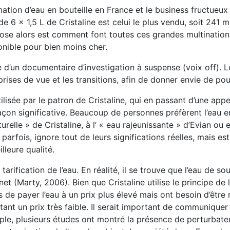
on d’eau en bouteille en France et le business fructueux qu
 6 x 1,5 L de Cristaline est celui le plus vendu, soit 241 mi
e pose alors est comment font toutes ces grandes multinati
ponible pour bien moins cher.
 d’un documentaire d’investigation à suspense (voix off). Le
prises de vue et les transitions, afin de donner envie de pours
utilisée par le patron de Cristaline, qui en passant d’une ap
façon significative. Beaucoup de personnes préfèrent l’eau e
relle » de Cristaline, à l’ « eau rajeunissante » d’Evian ou 
parfois, ignore tout de leurs significations réelles, mais es
lleure qualité.
arification de l’eau. En réalité, il se trouve que l’eau de s
et (Marty, 2006). Bien que Cristaline utilise le principe de 
de payer l’eau à un prix plus élevé mais ont besoin d’être r
rtant un prix très faible. Il serait important de communiquer
ple, plusieurs études ont montré la présence de perturbateu