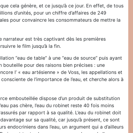
e cela génère, et ce jusqu’à ce jour. En effet, de tous
llions d’unités, pour un chiffre d’affaires de 249
onales pour convaincre les consommateurs de mettre la
 narrateur est très captivant dès les premières
uivre le film jusqu’à la fin.
pellation “eau de table” à une “eau de source” puis ayant
n bouteille pour des raisons bien précises : une
encore l’ « eau artésienne » de Voss, les appellations et
t consciente de l’importance de l’eau, et cherche alors à
ource embouteillée dispose d’un produit de substitution
l’eau pas chère, l’eau du robinet reste 40 fois moins
assurés par rapport à sa qualité. L’eau du robinet doit
 davantage sur sa qualité, car jusqu’à présent, ce sont
rs endocriniens dans l’eau, un argument qui a d’ailleurs