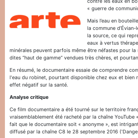
contre les eaux en bo
« guerre de communicat
Mais l’eau en bouteill
la commune d’Évian-le
la source, ce qui rep
eaux à vertus thérape
minérales peuvent parfois même être néfastes pour la sa
dites “haut de gamme” vendues très chères, et pourtan
En résumé, le documentaire essaie de comprendre comm
l'eau du robinet, pourtant disponible chez eux et bien m
effet négatif sur la santé.
Analyse critique
Ce film documentaire a été tourné sur le territoire fran
vraisemblablement été racheté par la chaîne YouTube 
fait que le documentaire soit « anonyme », est intrigant.
diffusé par la chaîne C8 le 28 septembre 2016 ('Danger