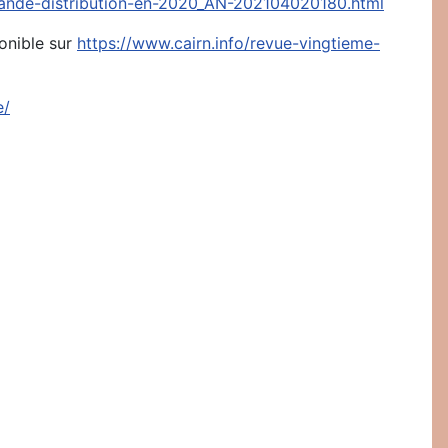
grande-distribution-en-2020_AN-202104020180.html
ponible sur
https://www.cairn.info/revue-vingtieme-
e/