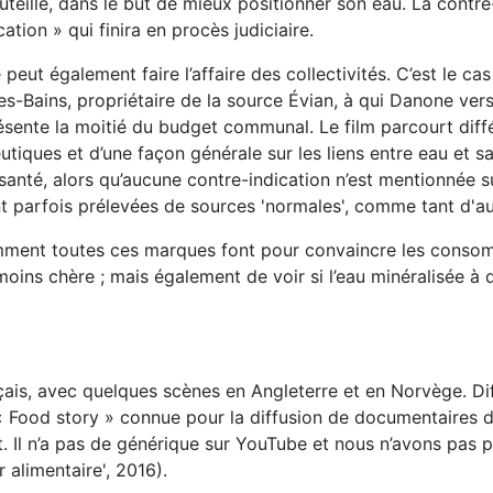
uteille, dans le but de mieux positionner son eau. La contre
ion » qui finira en procès judiciaire.
e peut également faire l’affaire des collectivités. C’est le c
s-Bains, propriétaire de la source Évian, à qui Danone ver
résente la moitié du budget communal. Le film parcourt dif
utiques et d’une façon générale sur les liens entre eau et
nté, alors qu’aucune contre-indication n’est mentionnée sur
t parfois prélevées de sources 'normales', comme tant d'au
ent toutes ces marques font pour convaincre les consommat
oins chère ; mais également de voir si l’eau minéralisée à qu
çais, avec quelques scènes en Angleterre et en Norvège. Diff
« Food story » connue pour la diffusion de documentaires 
 Il n’a pas de générique sur YouTube et nous n’avons pas pu i
 alimentaire', 2016).