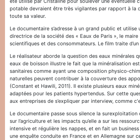
été utilisé par Cristaline pour soulever une éventuelle
potable devraient être très vigilantes par rapport à l
toute sa valeur.
Le documentaire s’adresse à un grand public et utilise u
directrice de la société des « Eaux de Paris », le maire
scientifiques et des consommateurs. Le film traite d’un
Le réalisateur aborde la question des eaux minérales qu
eaux de boisson illustre le fait que la minéralisation e
sanitaires comme ayant une composition physico-chimiq
naturelles peuvent contribuer à la couverture des app
(Constant et Hawili, 2011). Il existe plusieurs eaux mi
adaptées pour les patients hypertendus. Sur cette questi
aux entreprises de s’expliquer par interview, comme c'
Le documentaire passe sous silence la surexploitation d
sur l’agriculture et les impacts qu’elle a sur les resso
intensive et régulière les nappes, et en fait un busine
une enquête conduite en France et en Allemagne sur ces