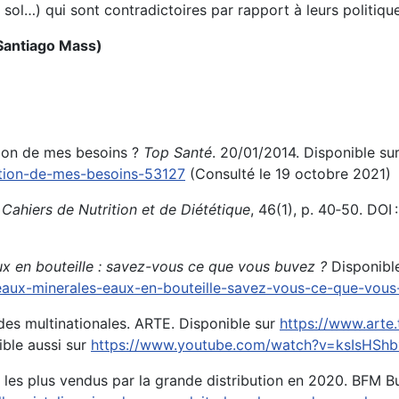
e sol…) qui sont contradictoires par rapport à leurs politiqu
antiago Mass
)
ction de mes besoins ?
Top Santé
. 20/01/2014. Disponible sur
ction-de-mes-besoins-53127
(Consulté le 19 octobre 2021)
.
Cahiers de Nutrition et de Diététique
, 46(1), p. 40‑50. DOI
x en bouteille : savez-vous ce que vous buvez ?
Disponibl
eaux-minerales-eaux-en-bouteille-savez-vous-ce-que-vous
f des multinationales. ARTE. Disponible sur
https://www.arte
ible aussi sur
https://www.youtube.com/watch?v=ksIsHSh
ts les plus vendus par la grande distribution en 2020. BFM B