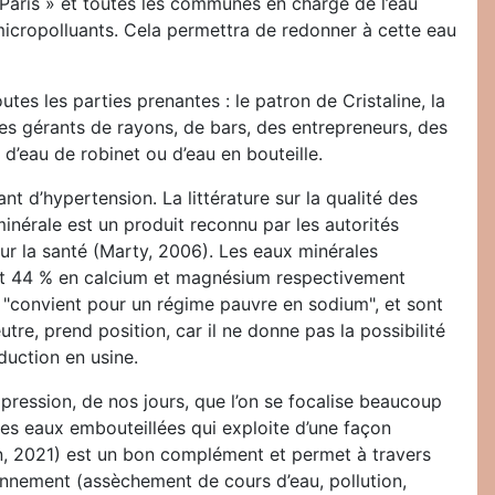
e Paris » et toutes les communes en charge de l’eau
micropolluants. Cela permettra de redonner à cette eau
tes les parties prenantes : le patron de Cristaline, la
 les gérants de rayons, de bars, des entrepreneurs, des
 d’eau de robinet ou d’eau en bouteille.
t d’hypertension. La littérature sur la qualité des
 minérale est un produit reconnu par les autorités
r la santé (Marty, 2006). Les eaux minérales
4 et 44 % en calcium et magnésium respectivement
n "convient pour un régime pauvre en sodium", et sont
tre, prend position, car il ne donne pas la possibilité
duction en usine.
mpression, de nos jours, que l’on se focalise beaucoup
 des eaux embouteillées qui exploite d’une façon
sen, 2021) est un bon complément et permet à travers
onnement (assèchement de cours d’eau, pollution,