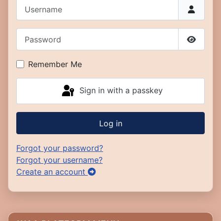
Username
Password
Show P
Remember Me
Sign in with a passkey
Log in
Forgot your password?
Forgot your username?
Create an account