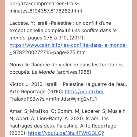
de-gaza-comprendreen-trois-
minutes_6194357_6176282.html -
Lacoste. Y; Israël-Palestine : un conflit d’une
exceptionnelle complexité
Les conflits dans le
monde
, pages 275 à 310, (2011);
https://www.cairn.info/les-conflits-dans-le-monde-
-
9782200272715-page-275.htm
Nouvelle flambée de violence dans les territoires
occupés.
Le Monde
(archives,1988)
Victor. J. 2010. Israël - Palestine, la guerre de l’eau.
Arte Reportage (2010):
https://youtu.be/
TraIaxdFSBw?si=mRmJdsrWjmg2vPJ1
Amar. S; Mraffko. C; Somm. M; Lederer. S; Musleih.
N; Abed. A; Lion-Ranty. A. 2020. Israël : les
naufragés des deux Palestine. Arte Reportage
(2020);
https://youtu.be/3hu4FWtOGLQ?