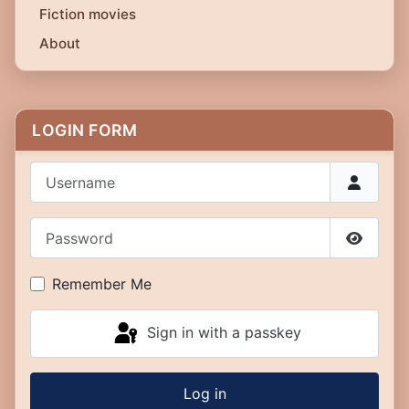
Fiction movies
About
LOGIN FORM
Username
Password
Show P
Remember Me
Sign in with a passkey
Log in