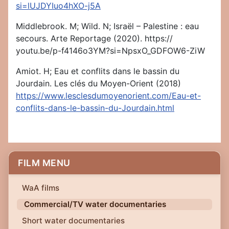
si=lUJDYIuo4hXO-j5A
Middlebrook. M; Wild. N; Israël – Palestine : eau
secours. Arte Reportage (2020). https://
youtu.be/p-f4146o3YM?si=NpsxO_GDFOW6-ZiW
Amiot. H; Eau et conflits dans le bassin du
Jourdain. Les clés du Moyen-Orient (2018)
https://www.lesclesdumoyenorient.com/Eau-et-
conflits-dans-le-bassin-du-Jourdain.html
FILM MENU
WaA films
Commercial/TV water documentaries
Short water documentaries