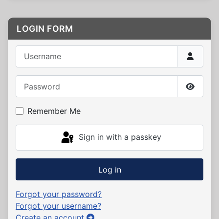
LOGIN FORM
Username
Password
Show P
Remember Me
Sign in with a passkey
Log in
Forgot your password?
Forgot your username?
Create an account