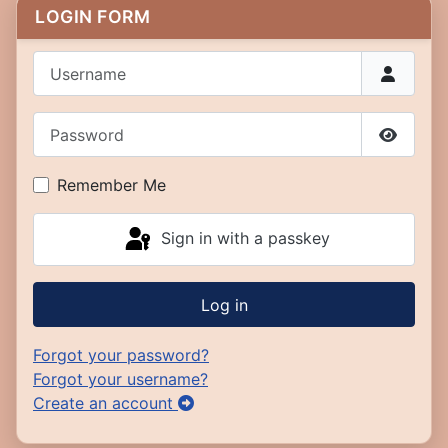
LOGIN FORM
Username
Password
Show P
Remember Me
Sign in with a passkey
Log in
Forgot your password?
Forgot your username?
Create an account